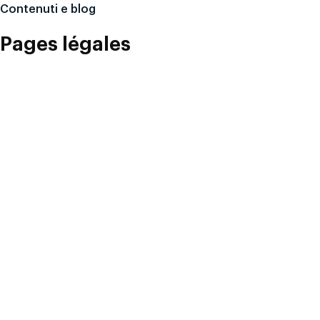
Contenuti e blog
Pages légales
Conditions générales
Politique de confidentialité
Politique en matière de cookies
Services urgents
Serveur inactif
Sous le feu des critiques
Données volées
Autre
IntelligentB2B ©
2026
, Tous droits réservés.