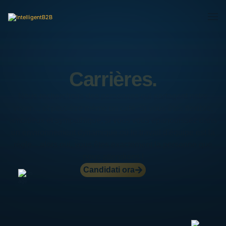
Carrières.
Nous recherchons des personnes qui partagent notre
vision... et peut-être même un café. Si vous êtes flexible,
ambitieux et sympathique, si vous vous épanouissez dans
un environnement dynamique où le travail d'équipe est la
règle... alors oui, vous êtes exactement la personne que
nous attendions !
Candidati ora