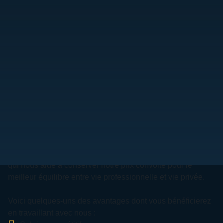
Nous aimons nos employés et voulons leur garantir un
soutien maximal, tant au travail qu'à la maison. C'est ce
qui nous aide à conserver notre prix convoité pour le
meilleur équilibre entre vie professionnelle et vie privée.
Voici quelques-uns des avantages dont vous bénéficierez
en travaillant avec nous :