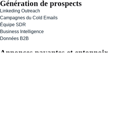
Génération de prospects
Linkeding Outreach
Campagnes du Cold Emails
Équipe SDR
Business Intelligence
Données B2B
Annonces payantes et entonnoir
Meta Ads
Stratégie des funnels
Automatisation et IA
Automatisation IA (RPA)
GPT personnalisés
Intégration CRM
Optimisation de la délivrabilité
Sviluppo e SEO