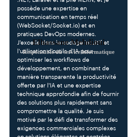
possède une expertise en
communication en temps réel
(WebSocket/Socket.io) et en
pratiques DevOps modernes.
Elhassane Mehdioui
J'excelle dans le codage intuitif et
l'utilisation d'outils d'IA pour
Responsable du service informatique
optimiser les workflows de
développement, en combinant de
manière transparente la productivité
offerte par l'IA et une expertise
technique approfondie afin de fournir
des solutions plus rapidement sans
compromettre la qualité. Je suis
motivé par le défi de transformer des
exigences commerciales complexes
en solutions élégantes et centrées