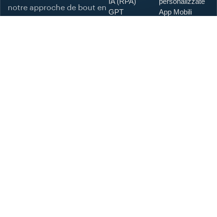
IA (RPA)
personalizzate
notre approche de bout en
GPT
App Mobili
bout, nous construisons
personnalisés
SEO General
des systèmes qui éliminent
Intégration
SEO Local
le chaos, accélèrent la
CRM
Contenuti e
Optimisation de
blog
croissance et génèrent des
la délivrabilité
résultats mesurables.
Moins d'excuses, plus de
croissance — toujours.
Pages
Services
légales
urgents
Nous vous attendons
Conditions
Serveur inactif
:
générales
Sous le feu des
Politique de
critiques
+39 339 5622 204
confidentialité
Données
Politique en
volées
sales@intelligentb2b.com
matière de
Autre
support@intelligentb2b.c
cookies
om