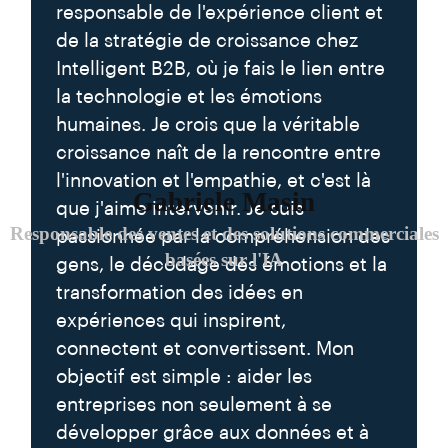
responsable de l'expérience client et
de la stratégie de croissance chez
Intelligent B2B, où je fais le lien entre
la technologie et les émotions
humaines. Je crois que la véritable
croissance naît de la rencontre entre
l'innovation et l'empathie, et c'est là
Gabriele Masin
que j'aime intervenir. Je suis
Responsable des ventes et des solutions commerciales
passionnée par la compréhension des
basées sur l'IA
gens, le décodage des émotions et la
transformation des idées en
expériences qui inspirent,
connectent et convertissent. Mon
objectif est simple : aider les
entreprises non seulement à se
développer grâce aux données et à