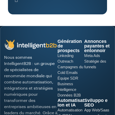
Génération
Annonces
de
payantes et
prospects
entonnoir
Linkeding
Meta Ads
Nous sommes
Outreach
Stratégie des
IntelligentB2B : un groupe
Campagnes du
funnels
de spécialistes de
Cold Emails
renommée mondiale qui
Équipe SDR
combine automatisation,
Business
intégrations et stratégies
Intelligence
numériques pour
Données B2B
Automatisat
Sviluppo e
transformer des
ion et IA
SEO
entreprises ambitieuses en
Automatisation
App Web/Saas
leaders du marché. Grâce à